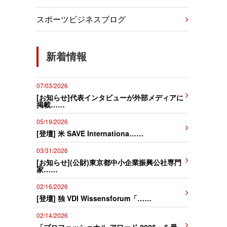
スポーツビジネスブログ
新着情報
07/03/2026
[お知らせ]代表インタビューが外部メディアに
掲載……
05/19/2026
[登壇] 米 SAVE Internationa……
03/31/2026
[お知らせ](公財)東京都中小企業振興公社専門
家……
02/16/2026
[登壇] 独 VDI Wissensforum「……
02/14/2026